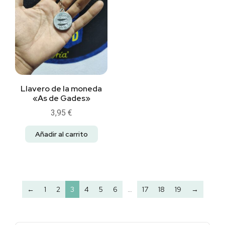
Llavero de la moneda
«As de Gades»
3,95
€
Añadir al carrito
←
1
2
3
4
5
6
…
17
18
19
→