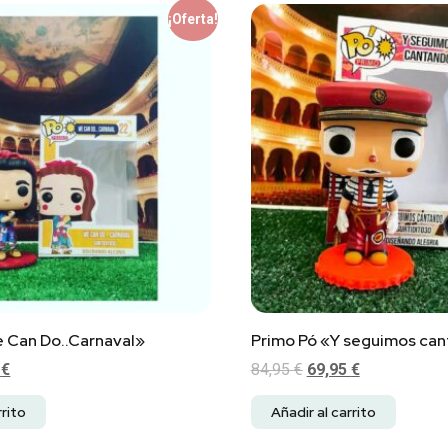
¡Oferta!
 Can Do..Carnaval»
Primo Pó «Y seguimos ca
5
€
84,95
€
69,95
€
rrito
Añadir al carrito