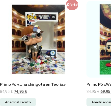
¡Oferta!
Primo Pó «Una chirigota en Teoría»
Primo Pó «We
84,95
€
74,95
€
84,95
€
69,9
Añadir al carrito
Añadir al ca