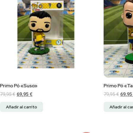
Primo Pó «Suso»
Primo Pó «T
79,95
€
69,95
€
79,95
€
69,9
Añadir al carrito
Añadir al ca