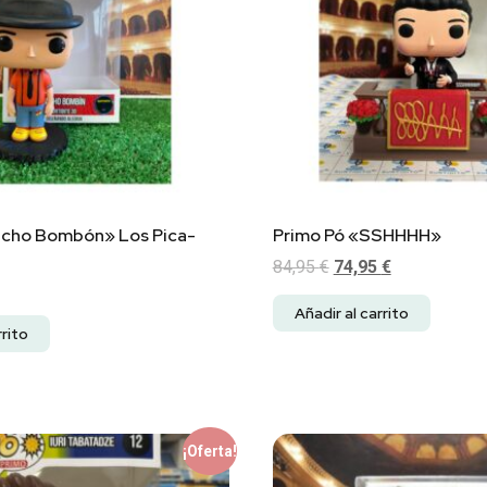
acho Bombón» Los Pica-
Primo Pó «SSHHHH»
84,95
€
74,95
€
Añadir al carrito
rrito
¡Oferta!