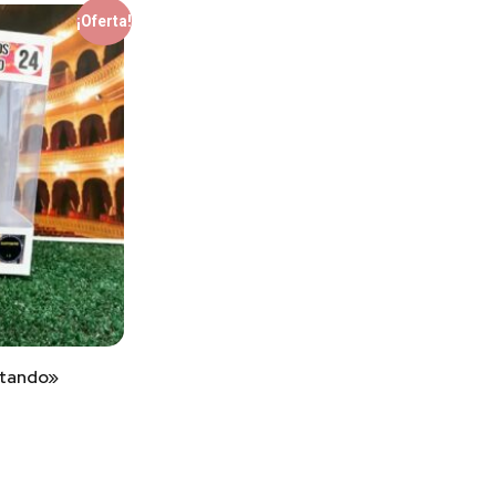
¡Oferta!
ntando»