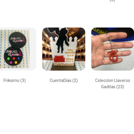
Frikismo
(3)
CuentaDías
(2)
Coleccíon Llaveros
Gaditas
(23)