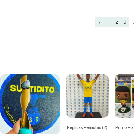
←
1
2
3
Réplicas Realistas
(2)
Primo Pó 