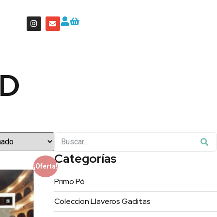
3D
Categorías
¡Oferta!
Primo Pó
Coleccíon Llaveros Gaditas