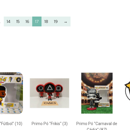
…
14
15
16
17
18
19
→
"Fútbol"
(10)
Primo Pó "Frikis"
(3)
Primo Pó "Carnaval de
Cádiz"
(87)