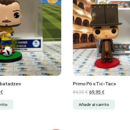
abatadze»
Primo Pó «Tic-Tac»
5
€
84,95
€
69,95
€
rrito
Añadir al carrito