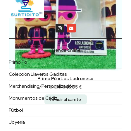
Tienda online
Primo Pó
Coleccíon Llaveros Gaditas
Primo Pó «Los Ladrones»
Merchandising/Personalización
84,95
€
69,95
€
Monumentos de Cádiz
Añadir al carrito
Fútbol
Joyería