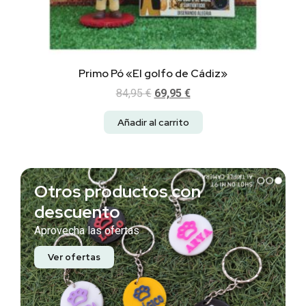
Primo Pó «El golfo de Cádiz»
84,95
€
69,95
€
Añadir al carrito
Otros productos con
descuento
Aprovecha las ofertas
Ver ofertas