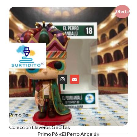
¡Oferta!
Tienda online
Primo Pó
Coleccíon Llaveros Gaditas
Primo Pó «El Perro Andalú»