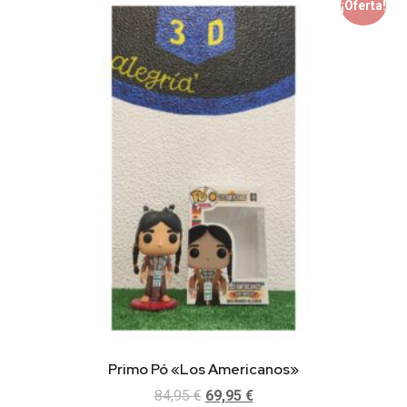
¡Oferta!
Primo Pó «Los Americanos»
84,95
€
69,95
€