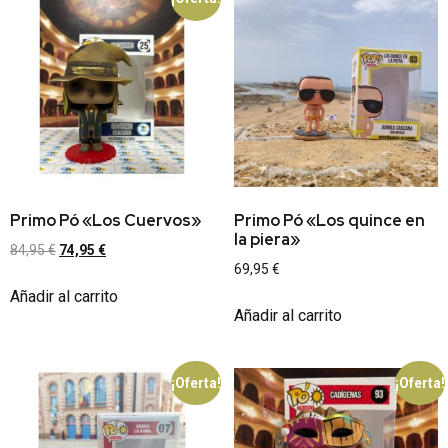
Primo Pó «Los Cuervos»
Primo Pó «Los quince en
la piera»
84,95
€
74,95
€
69,95
€
Añadir al carrito
Añadir al carrito
¡Oferta!
¡Oferta!