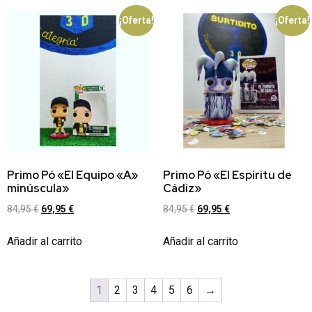
¡Oferta!
¡Oferta!
Primo Pó «El Equipo «A»
Primo Pó «El Espíritu de
minúscula»
Cádiz»
84,95
€
69,95
€
84,95
€
69,95
€
Añadir al carrito
Añadir al carrito
1
2
3
4
5
6
→