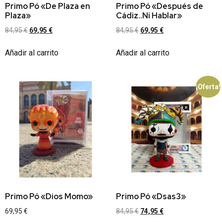
Primo Pó «De Plaza en
Primo Pó «Después de
Plaza»
Cádiz..Ni Hablar»
84,95
€
69,95
€
84,95
€
69,95
€
Añadir al carrito
Añadir al carrito
¡Oferta!
Primo Pó «Dios Momo»
Primo Pó «Dsas3»
69,95
€
84,95
€
74,95
€