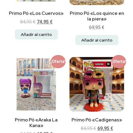
Primo Pó «Los Cuervos»
Primo Pó «Los quince en
la piera»
84,95
€
74,95
€
69,95
€
Añadir al carrito
Añadir al carrito
¡Oferta!
¡Oferta!
Primo Pó «Araka La
Primo Pó «Cadígenas»
Kana»
84,95
€
69,95
€