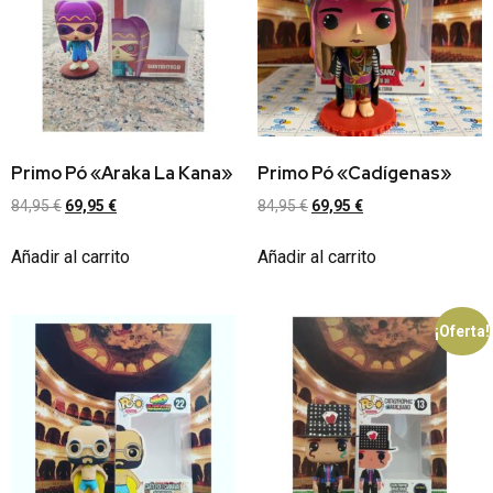
Primo Pó «Araka La Kana»
Primo Pó «Cadígenas»
84,95
€
69,95
€
84,95
€
69,95
€
Añadir al carrito
Añadir al carrito
¡Oferta!