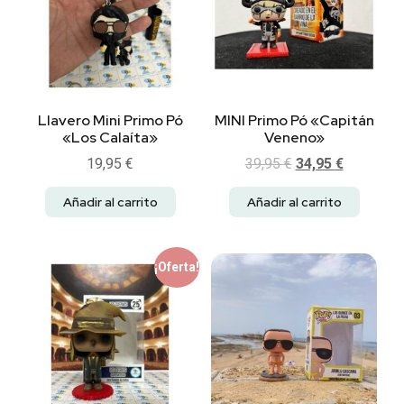
Llavero Mini Primo Pó
MINI Primo Pó «Capitán
«Los Calaíta»
Veneno»
19,95
€
39,95
€
34,95
€
Añadir al carrito
Añadir al carrito
¡Oferta!