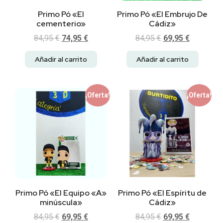
Primo Pó «El
Primo Pó «El Embrujo De
cementerio»
Cádiz»
84,95
€
74,95
€
84,95
€
69,95
€
Añadir al carrito
Añadir al carrito
¡Oferta!
¡Oferta!
Primo Pó «El Equipo «A»
Primo Pó «El Espíritu de
minúscula»
Cádiz»
84,95
€
69,95
€
84,95
€
69,95
€