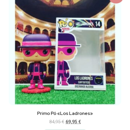
Primo Pó «Los Ladrones»
84,95
€
69,95
€