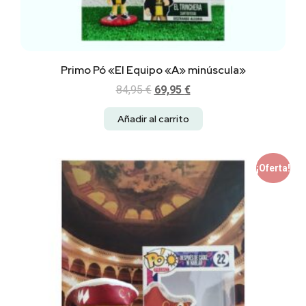
Primo Pó «El Equipo «A» minúscula»
84,95
€
69,95
€
Añadir al carrito
¡Oferta!