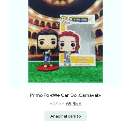
Primo Pó «We Can Do..Carnaval»
84,95
€
69,95
€
Añadir al carrito