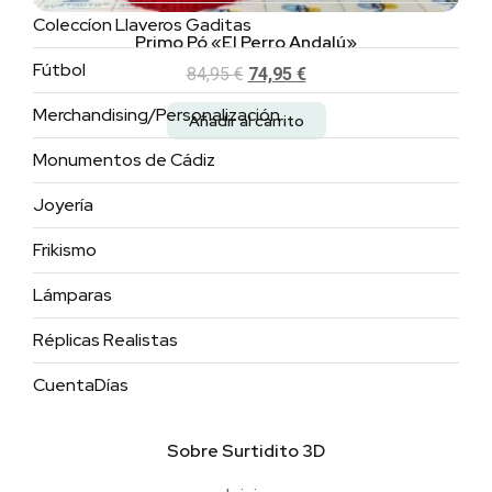
Coleccíon Llaveros Gaditas
Primo Pó «El Perro Andalú»
Fútbol
84,95
€
74,95
€
Merchandising/Personalización
Añadir al carrito
Monumentos de Cádiz
Joyería
Frikismo
Lámparas
Réplicas Realistas
CuentaDías
Sobre Surtidito 3D