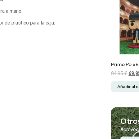
ura a mano.
r de plastico para la caja.
Primo Pó «E
84,95
€
69,
Añadir al c
Otro
Aprovech