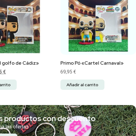
l golfo de Cádiz»
Primo Pó «Cartel Carnaval»
95
€
69,95
€
arrito
Añadir al carrito
s productos con descuento
a las ofertas