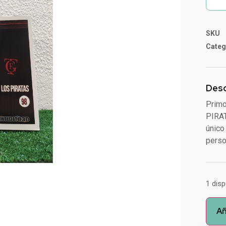
SKU
Categ
Desc
Primo
PIRAT
único
perso
1 dis
Añ