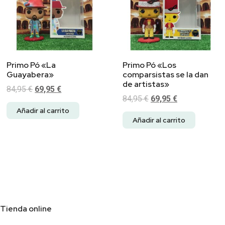
Primo Pó «La
Primo Pó «Los
Guayabera»
comparsistas se la dan
de artistas»
84,95
€
69,95
€
84,95
€
69,95
€
Añadir al carrito
Añadir al carrito
Tienda online