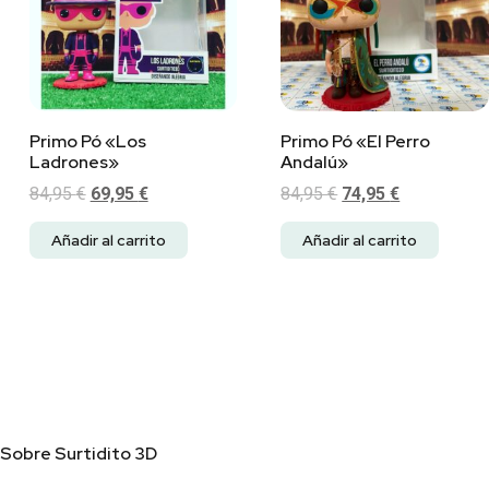
Primo Pó «Los
Primo Pó «El Perro
Ladrones»
Andalú»
84,95
€
69,95
€
84,95
€
74,95
€
Añadir al carrito
Añadir al carrito
Sobre Surtidito 3D