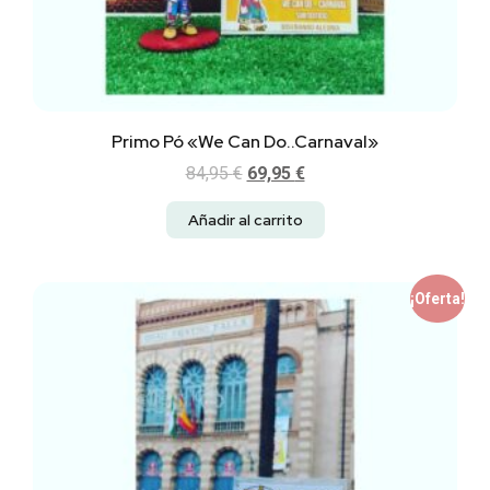
Primo Pó «We Can Do..Carnaval»
84,95
€
69,95
€
Añadir al carrito
¡Oferta!